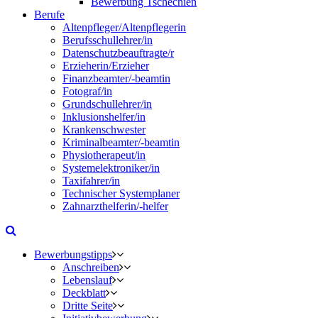
Bewerbung Tschechien
Berufe
Altenpfleger/Altenpflegerin
Berufsschullehrer/in
Datenschutzbeauftragte/r
Erzieherin/Erzieher
Finanzbeamter/-beamtin
Fotograf/in
Grundschullehrer/in
Inklusionshelfer/in
Krankenschwester
Kriminalbeamter/-beamtin
Physiotherapeut/in
Systemelektroniker/in
Taxifahrer/in
Technischer Systemplaner
Zahnarzthelferin/-helfer
Bewerbungstipps
Anschreiben
Lebenslauf
Deckblatt
Dritte Seite