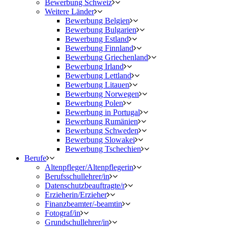
Bewerbung Schweiz
Weitere Länder
Bewerbung Belgien
Bewerbung Bulgarien
Bewerbung Estland
Bewerbung Finnland
Bewerbung Griechenland
Bewerbung Irland
Bewerbung Lettland
Bewerbung Litauen
Bewerbung Norwegen
Bewerbung Polen
Bewerbung in Portugal
Bewerbung Rumänien
Bewerbung Schweden
Bewerbung Slowakei
Bewerbung Tschechien
Berufe
Altenpfleger/Altenpflegerin
Berufsschullehrer/in
Datenschutzbeauftragte/r
Erzieherin/Erzieher
Finanzbeamter/-beamtin
Fotograf/in
Grundschullehrer/in