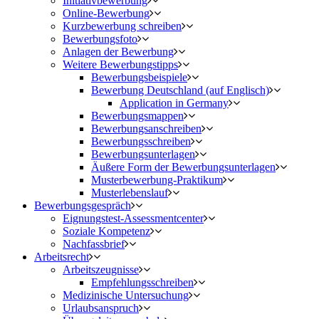
Initiativbewerbung
Online-Bewerbung
Kurzbewerbung schreiben
Bewerbungsfoto
Anlagen der Bewerbung
Weitere Bewerbungstipps
Bewerbungsbeispiele
Bewerbung Deutschland (auf Englisch)
Application in Germany
Bewerbungsmappen
Bewerbungsanschreiben
Bewerbungsschreiben
Bewerbungsunterlagen
Äußere Form der Bewerbungsunterlagen
Musterbewerbung-Praktikum
Musterlebenslauf
Bewerbungsgespräch
Eignungstest-Assessmentcenter
Soziale Kompetenz
Nachfassbrief
Arbeitsrecht
Arbeitszeugnisse
Empfehlungsschreiben
Medizinische Untersuchung
Urlaubsanspruch