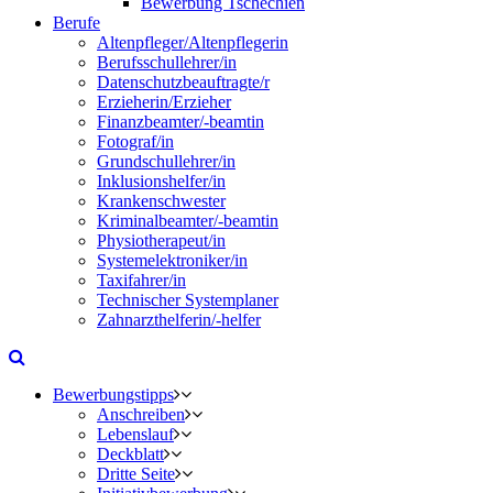
Bewerbung Tschechien
Berufe
Altenpfleger/Altenpflegerin
Berufsschullehrer/in
Datenschutzbeauftragte/r
Erzieherin/Erzieher
Finanzbeamter/-beamtin
Fotograf/in
Grundschullehrer/in
Inklusionshelfer/in
Krankenschwester
Kriminalbeamter/-beamtin
Physiotherapeut/in
Systemelektroniker/in
Taxifahrer/in
Technischer Systemplaner
Zahnarzthelferin/-helfer
Bewerbungstipps
Anschreiben
Lebenslauf
Deckblatt
Dritte Seite